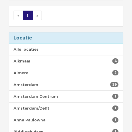
«
1
»
Locatie
Alle locaties
Alkmaar
4
Almere
2
Amsterdam
29
Amsterdam Centrum
1
Amsterdam/Delft
1
Anna Paulowna
1
Biddinghuizen
1