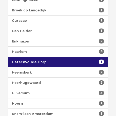
Broek op Langedijk
1
Curacao
1
Den Helder
1
Enkhuizen
2
Haarlem
4
Hazerswoude-Dorp
1
Heemskerk
2
Heerhugowaard
2
Hilversum
5
Hoorn
1
Knsm-laan Amsterdam
1