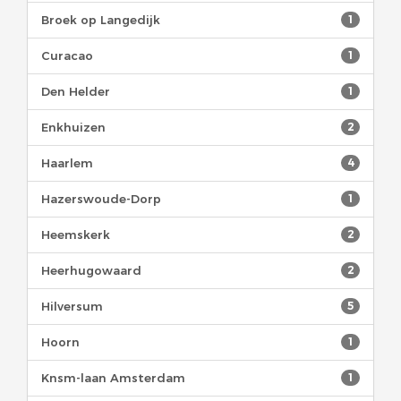
Broek op Langedijk
1
Curacao
1
Den Helder
1
Enkhuizen
2
Haarlem
4
Hazerswoude-Dorp
1
Heemskerk
2
Heerhugowaard
2
Hilversum
5
Hoorn
1
Knsm-laan Amsterdam
1