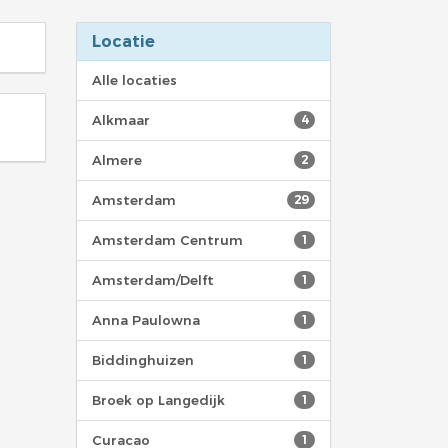
Locatie
Alle locaties
Alkmaar
4
Almere
2
Amsterdam
29
Amsterdam Centrum
1
Amsterdam/Delft
1
Anna Paulowna
1
Biddinghuizen
1
Broek op Langedijk
1
Curacao
1