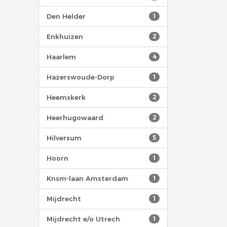
Den Helder
1
Enkhuizen
2
Haarlem
4
Hazerswoude-Dorp
1
Heemskerk
2
Heerhugowaard
2
Hilversum
5
Hoorn
1
Knsm-laan Amsterdam
1
Mijdrecht
1
Mijdrecht e/o Utrech
1