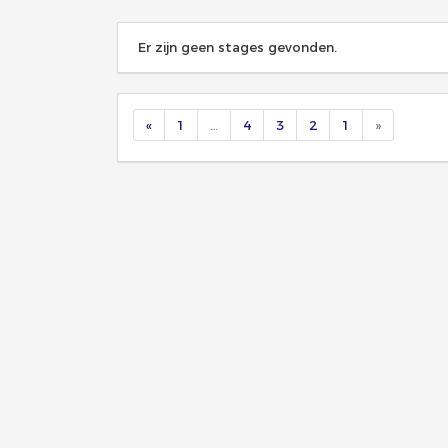
Er zijn geen stages gevonden.
«
1
…
4
3
2
1
»