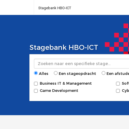
Stagebank HBO-ICT
Stagebank HBO-ICT
Zoeken
Alles
Een stageopdracht
Een afstud
Business IT & Management
Sof
Game Development
Cyb