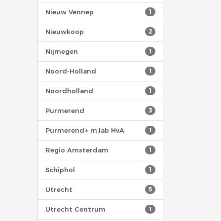
Nieuw Vennep
1
Nieuwkoop
2
Nijmegen
1
Noord-Holland
1
Noordholland
1
Purmerend
3
Purmerend+ m.lab HvA
1
Regio Amsterdam
1
Schiphol
1
Utrecht
5
Utrecht Centrum
1