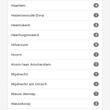
Haarlem
4
Hazerswoude-Dorp
1
Heemskerk
2
Heerhugowaard
2
Hilversum
5
Hoorn
1
Knsm-laan Amsterdam
1
Mijdrecht
1
Mijdrecht e/o Utrech
1
Nieuw Vennep
1
Nieuwkoop
2