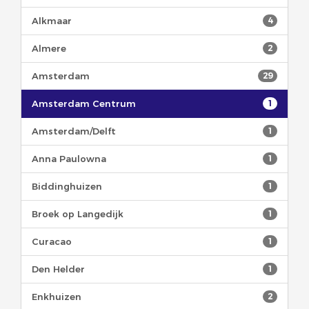
Alkmaar
4
Almere
2
Amsterdam
29
Amsterdam Centrum
1
Amsterdam/Delft
1
Anna Paulowna
1
Biddinghuizen
1
Broek op Langedijk
1
Curacao
1
Den Helder
1
Enkhuizen
2