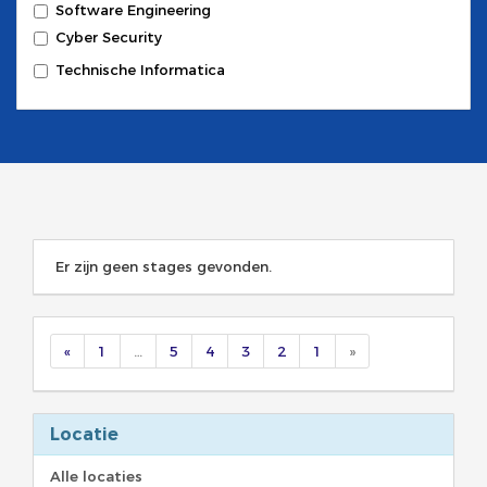
Software Engineering
Cyber Security
Technische Informatica
Er zijn geen stages gevonden.
«
1
…
5
4
3
2
1
»
Locatie
Alle locaties