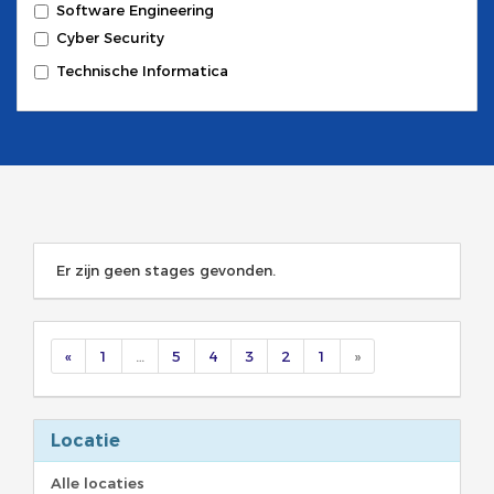
Software Engineering
Cyber Security
Technische Informatica
Er zijn geen stages gevonden.
«
1
…
5
4
3
2
1
»
Locatie
Alle locaties