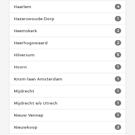
Haarlem
4
Hazerswoude-Dorp
1
Heemskerk
2
Heerhugowaard
2
Hilversum
5
Hoorn
1
Knsm-laan Amsterdam
1
Mijdrecht
1
Mijdrecht e/o Utrech
1
Nieuw Vennep
1
Nieuwkoop
2