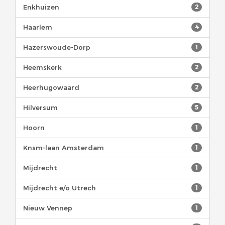
Enkhuizen
2
Haarlem
4
Hazerswoude-Dorp
1
Heemskerk
2
Heerhugowaard
2
Hilversum
5
Hoorn
1
Knsm-laan Amsterdam
1
Mijdrecht
1
Mijdrecht e/o Utrech
1
Nieuw Vennep
1