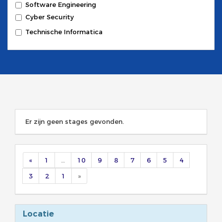
Software Engineering
Cyber Security
Technische Informatica
Er zijn geen stages gevonden.
«
1
…
10
9
8
7
6
5
4
3
2
1
»
Locatie