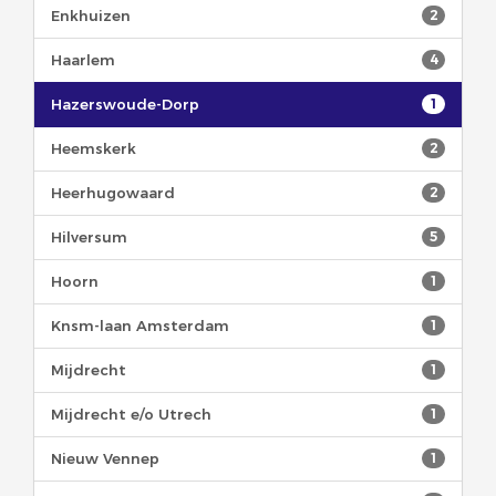
Enkhuizen
2
Haarlem
4
Hazerswoude-Dorp
1
Heemskerk
2
Heerhugowaard
2
Hilversum
5
Hoorn
1
Knsm-laan Amsterdam
1
Mijdrecht
1
Mijdrecht e/o Utrech
1
Nieuw Vennep
1