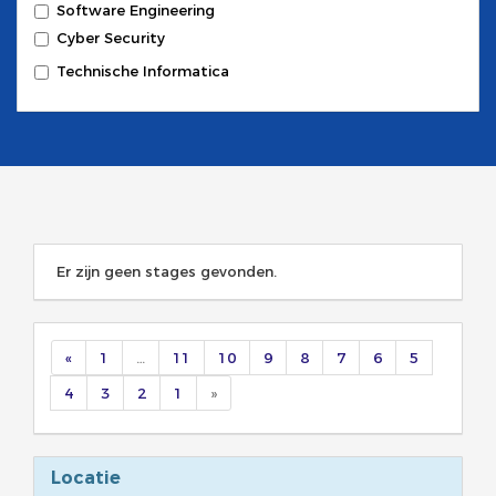
Software Engineering
Cyber Security
Technische Informatica
Er zijn geen stages gevonden.
«
1
…
11
10
9
8
7
6
5
4
3
2
1
»
Locatie