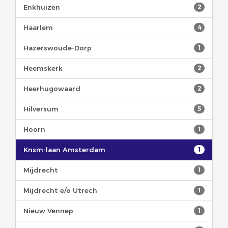
Enkhuizen
2
Haarlem
4
Hazerswoude-Dorp
1
Heemskerk
2
Heerhugowaard
2
Hilversum
5
Hoorn
1
Knsm-laan Amsterdam
1
Mijdrecht
1
Mijdrecht e/o Utrech
1
Nieuw Vennep
1