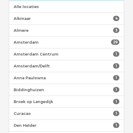
Alle locaties
Alkmaar
4
Almere
3
Amsterdam
29
Amsterdam Centrum
1
Amsterdam/Delft
1
Anna Paulowna
1
Biddinghuizen
1
Broek op Langedijk
1
Curacao
1
Den Helder
1