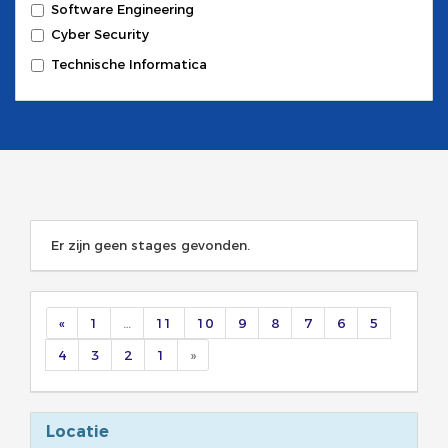
Software Engineering
Cyber Security
Technische Informatica
Er zijn geen stages gevonden.
«
1
…
11
10
9
8
7
6
5
4
3
2
1
»
Locatie