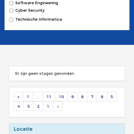
Software Engineering
Cyber Security
Technische Informatica
Er zijn geen stages gevonden.
«
1
…
11
10
9
8
7
6
5
4
3
2
1
»
Locatie