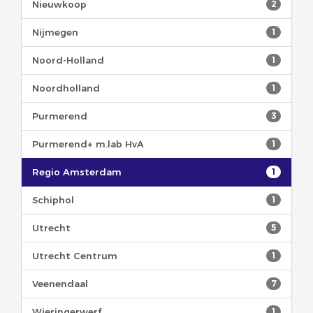
Nieuwkoop
2
Nijmegen
1
Noord-Holland
1
Noordholland
1
Purmerend
3
Purmerend+ m.lab HvA
1
Regio Amsterdam
1
Schiphol
1
Utrecht
5
Utrecht Centrum
1
Veenendaal
7
Wieringerwerf
1