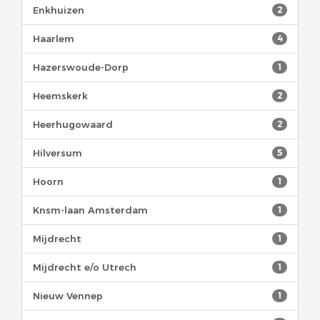
Enkhuizen
2
Haarlem
4
Hazerswoude-Dorp
1
Heemskerk
2
Heerhugowaard
2
Hilversum
5
Hoorn
1
Knsm-laan Amsterdam
1
Mijdrecht
1
Mijdrecht e/o Utrech
1
Nieuw Vennep
1