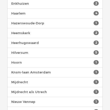
Enkhuizen
2
Haarlem
4
Hazerswoude-Dorp
1
Heemskerk
2
Heerhugowaard
2
Hilversum
5
Hoorn
1
Knsm-laan Amsterdam
1
Mijdrecht
1
Mijdrecht e/o Utrech
1
Nieuw Vennep
1