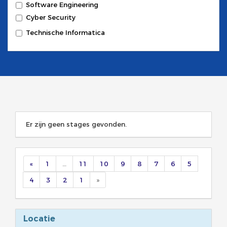
Software Engineering
Cyber Security
Technische Informatica
Er zijn geen stages gevonden.
«
1
…
11
10
9
8
7
6
5
4
3
2
1
»
Locatie