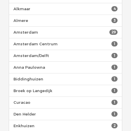
Alkmaar
4
Almere
3
Amsterdam
29
Amsterdam Centrum
1
Amsterdam/Delft
1
Anna Paulowna
1
Biddinghuizen
1
Broek op Langedijk
1
Curacao
1
Den Helder
1
Enkhuizen
2