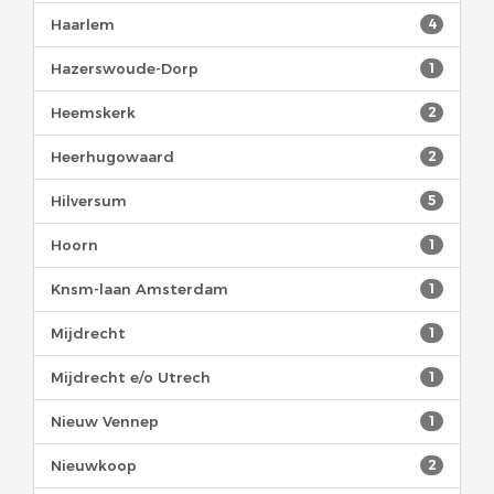
Haarlem
4
Hazerswoude-Dorp
1
Heemskerk
2
Heerhugowaard
2
Hilversum
5
Hoorn
1
Knsm-laan Amsterdam
1
Mijdrecht
1
Mijdrecht e/o Utrech
1
Nieuw Vennep
1
Nieuwkoop
2