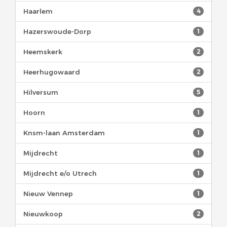
Haarlem
4
Hazerswoude-Dorp
1
Heemskerk
2
Heerhugowaard
2
Hilversum
5
Hoorn
1
Knsm-laan Amsterdam
1
Mijdrecht
1
Mijdrecht e/o Utrech
1
Nieuw Vennep
1
Nieuwkoop
2