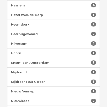
Haarlem
4
Hazerswoude-Dorp
1
Heemskerk
2
Heerhugowaard
2
Hilversum
5
Hoorn
1
Knsm-laan Amsterdam
1
Mijdrecht
1
Mijdrecht e/o Utrech
1
Nieuw Vennep
1
Nieuwkoop
2