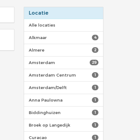
Locatie
Alle locaties
Alkmaar
4
Almere
2
Amsterdam
29
Amsterdam Centrum
1
Amsterdam/Delft
1
Anna Paulowna
1
Biddinghuizen
1
Broek op Langedijk
1
Curacao
1