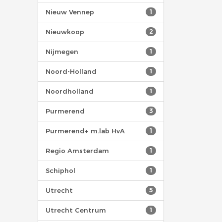
Nieuw Vennep
1
Nieuwkoop
2
Nijmegen
1
Noord-Holland
1
Noordholland
1
Purmerend
3
Purmerend+ m.lab HvA
1
Regio Amsterdam
1
Schiphol
1
Utrecht
5
Utrecht Centrum
1