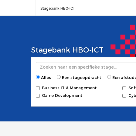
Stagebank HBO-ICT
Stagebank HBO-ICT
Zoeken
Alles
Een stageopdracht
Een afstud
Business IT & Management
Sof
Game Development
Cyb