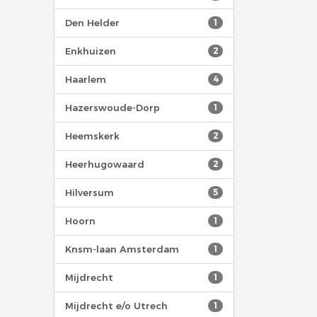
Den Helder
1
Enkhuizen
2
Haarlem
4
Hazerswoude-Dorp
1
Heemskerk
2
Heerhugowaard
2
Hilversum
5
Hoorn
1
Knsm-laan Amsterdam
1
Mijdrecht
1
Mijdrecht e/o Utrech
1