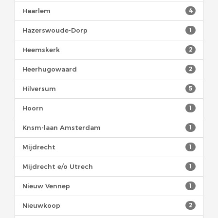
Haarlem
4
Hazerswoude-Dorp
1
Heemskerk
2
Heerhugowaard
2
Hilversum
5
Hoorn
1
Knsm-laan Amsterdam
1
Mijdrecht
1
Mijdrecht e/o Utrech
1
Nieuw Vennep
1
Nieuwkoop
2