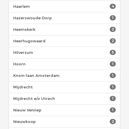
Haarlem
4
Hazerswoude-Dorp
1
Heemskerk
2
Heerhugowaard
2
Hilversum
5
Hoorn
1
Knsm-laan Amsterdam
1
Mijdrecht
1
Mijdrecht e/o Utrech
1
Nieuw Vennep
1
Nieuwkoop
2