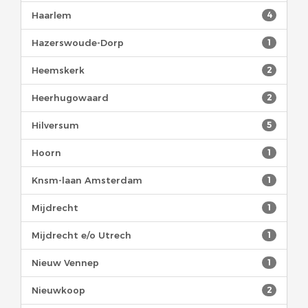
Haarlem
4
Hazerswoude-Dorp
1
Heemskerk
2
Heerhugowaard
2
Hilversum
5
Hoorn
1
Knsm-laan Amsterdam
1
Mijdrecht
1
Mijdrecht e/o Utrech
1
Nieuw Vennep
1
Nieuwkoop
2