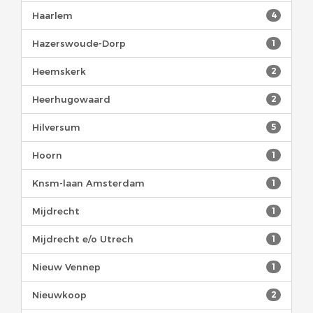
Haarlem
4
Hazerswoude-Dorp
1
Heemskerk
2
Heerhugowaard
2
Hilversum
5
Hoorn
1
Knsm-laan Amsterdam
1
Mijdrecht
1
Mijdrecht e/o Utrech
1
Nieuw Vennep
1
Nieuwkoop
2