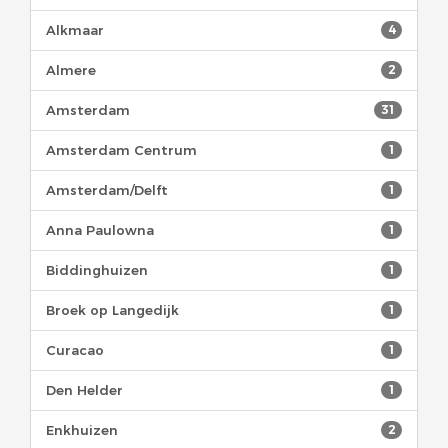
Alkmaar
4
Almere
2
Amsterdam
31
Amsterdam Centrum
1
Amsterdam/Delft
1
Anna Paulowna
1
Biddinghuizen
1
Broek op Langedijk
1
Curacao
1
Den Helder
1
Enkhuizen
2