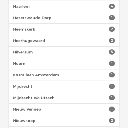
Haarlem
4
Hazerswoude-Dorp
1
Heemskerk
2
Heerhugowaard
2
Hilversum
5
Hoorn
1
Knsm-laan Amsterdam
1
Mijdrecht
1
Mijdrecht e/o Utrech
1
Nieuw Vennep
1
Nieuwkoop
2