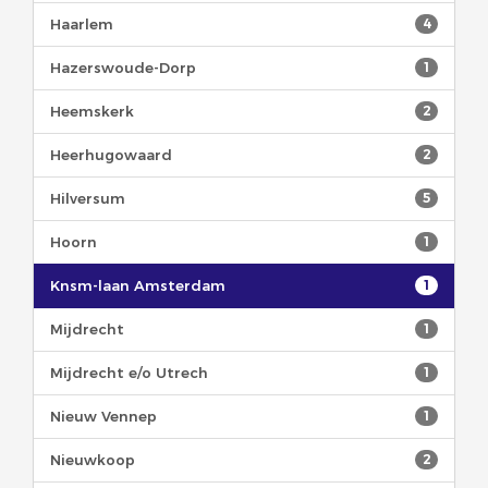
Haarlem
4
Hazerswoude-Dorp
1
Heemskerk
2
Heerhugowaard
2
Hilversum
5
Hoorn
1
Knsm-laan Amsterdam
1
Mijdrecht
1
Mijdrecht e/o Utrech
1
Nieuw Vennep
1
Nieuwkoop
2