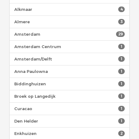
Alkmaar
4
Almere
3
Amsterdam
29
Amsterdam Centrum
1
Amsterdam/Delft
1
Anna Paulowna
1
Biddinghuizen
1
Broek op Langedijk
1
Curacao
1
Den Helder
1
Enkhuizen
2