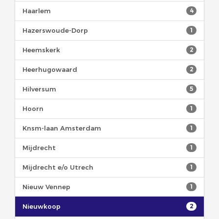
Haarlem
4
Hazerswoude-Dorp
1
Heemskerk
2
Heerhugowaard
2
Hilversum
5
Hoorn
1
Knsm-laan Amsterdam
1
Mijdrecht
1
Mijdrecht e/o Utrech
1
Nieuw Vennep
1
Nieuwkoop
2