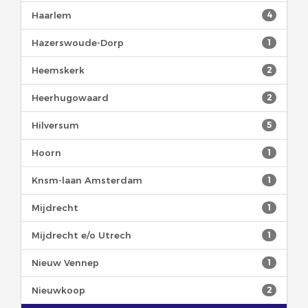
Haarlem
4
Hazerswoude-Dorp
1
Heemskerk
2
Heerhugowaard
2
Hilversum
5
Hoorn
1
Knsm-laan Amsterdam
1
Mijdrecht
1
Mijdrecht e/o Utrech
1
Nieuw Vennep
1
Nieuwkoop
2