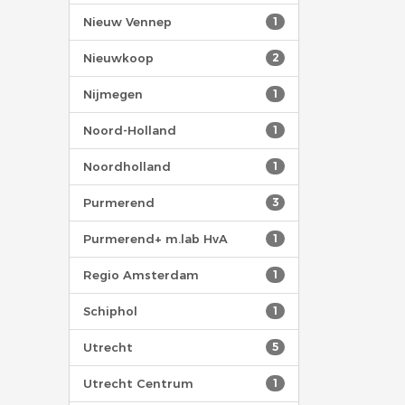
Nieuw Vennep
1
Nieuwkoop
2
Nijmegen
1
Noord-Holland
1
Noordholland
1
Purmerend
3
Purmerend+ m.lab HvA
1
Regio Amsterdam
1
Schiphol
1
Utrecht
5
Utrecht Centrum
1