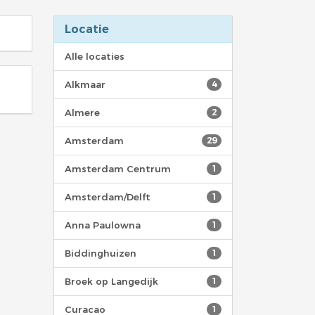
Locatie
Alle locaties
Alkmaar
4
Almere
2
Amsterdam
29
Amsterdam Centrum
1
Amsterdam/Delft
1
Anna Paulowna
1
Biddinghuizen
1
Broek op Langedijk
1
Curacao
1