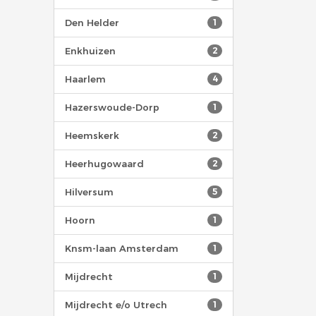
Den Helder
1
Enkhuizen
2
Haarlem
4
Hazerswoude-Dorp
1
Heemskerk
2
Heerhugowaard
2
Hilversum
5
Hoorn
1
Knsm-laan Amsterdam
1
Mijdrecht
1
Mijdrecht e/o Utrech
1