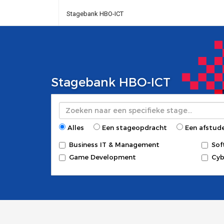
Stagebank HBO-ICT
Stagebank HBO-ICT
Zoeken
Alles
Een stageopdracht
Een afstud
Business IT & Management
Sof
Game Development
Cyb