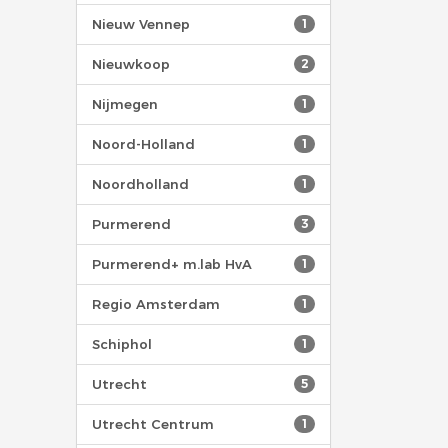
Nieuw Vennep
1
Nieuwkoop
2
Nijmegen
1
Noord-Holland
1
Noordholland
1
Purmerend
3
Purmerend+ m.lab HvA
1
Regio Amsterdam
1
Schiphol
1
Utrecht
5
Utrecht Centrum
1