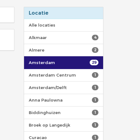
Locatie
Alle locaties
Alkmaar
4
Almere
2
Amsterdam
29
Amsterdam Centrum
1
Amsterdam/Delft
1
Anna Paulowna
1
Biddinghuizen
1
Broek op Langedijk
1
Curacao
1