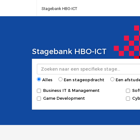
Stagebank HBO-ICT
Stagebank HBO-ICT
Zoeken
Alles
Een stageopdracht
Een afstud
Business IT & Management
Sof
Game Development
Cyb