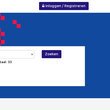
Inloggen / Registreren
Zoeken
taal: 33