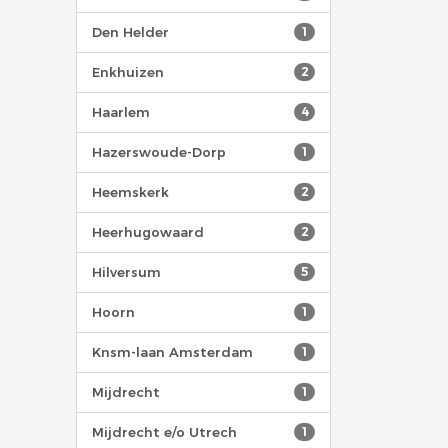
Den Helder
1
Enkhuizen
2
Haarlem
4
Hazerswoude-Dorp
1
Heemskerk
2
Heerhugowaard
2
Hilversum
5
Hoorn
1
Knsm-laan Amsterdam
1
Mijdrecht
1
Mijdrecht e/o Utrech
1