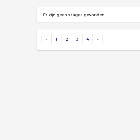
Er zijn geen stages gevonden.
«
1
2
3
4
»