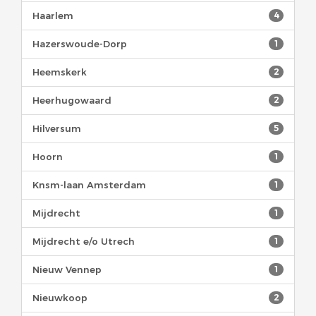
Haarlem
4
Hazerswoude-Dorp
1
Heemskerk
2
Heerhugowaard
2
Hilversum
5
Hoorn
1
Knsm-laan Amsterdam
1
Mijdrecht
1
Mijdrecht e/o Utrech
1
Nieuw Vennep
1
Nieuwkoop
2