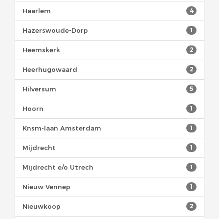
Haarlem
4
Hazerswoude-Dorp
1
Heemskerk
2
Heerhugowaard
2
Hilversum
5
Hoorn
1
Knsm-laan Amsterdam
1
Mijdrecht
1
Mijdrecht e/o Utrech
1
Nieuw Vennep
1
Nieuwkoop
2