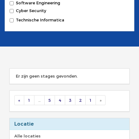
Software Engineering
Cyber Security
Technische Informatica
Er zijn geen stages gevonden.
«
1
…
5
4
3
2
1
»
Locatie
Alle locaties