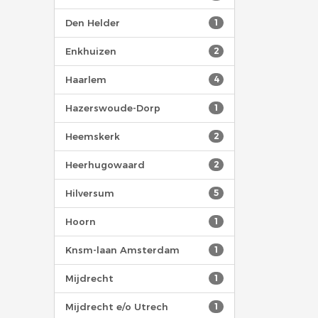
Den Helder
1
Enkhuizen
2
Haarlem
4
Hazerswoude-Dorp
1
Heemskerk
2
Heerhugowaard
2
Hilversum
5
Hoorn
1
Knsm-laan Amsterdam
1
Mijdrecht
1
Mijdrecht e/o Utrech
1