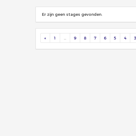
Er zijn geen stages gevonden.
«
1
…
9
8
7
6
5
4