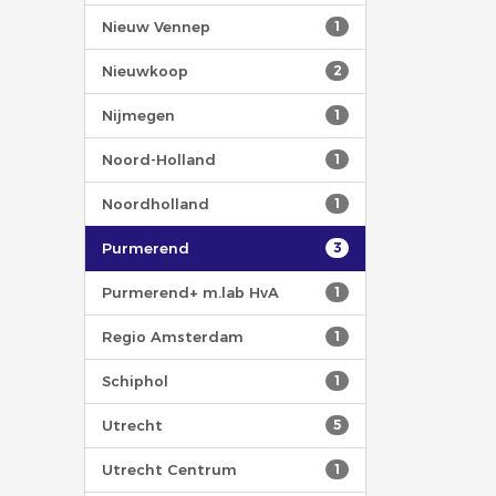
Nieuw Vennep
1
Nieuwkoop
2
Nijmegen
1
Noord-Holland
1
Noordholland
1
Purmerend
3
Purmerend+ m.lab HvA
1
Regio Amsterdam
1
Schiphol
1
Utrecht
5
Utrecht Centrum
1