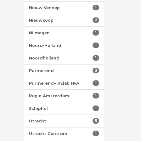
Nieuw Vennep
1
Nieuwkoop
2
Nijmegen
1
Noord-Holland
1
Noordholland
1
Purmerend
3
Purmerend+ m.lab HvA
1
Regio Amsterdam
1
Schiphol
1
Utrecht
5
Utrecht Centrum
1