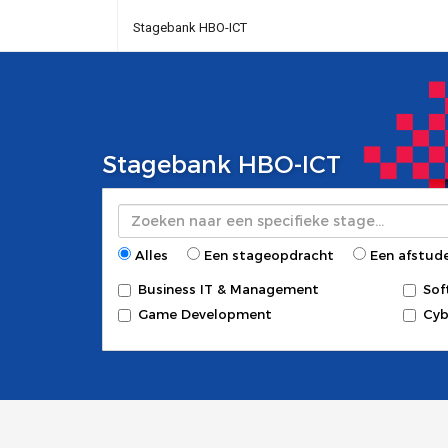
Stagebank HBO-ICT
Stagebank HBO-ICT
Zoeken
Alles
Een stageopdracht
Een afstud
Business IT & Management
Sof
Game Development
Cyb