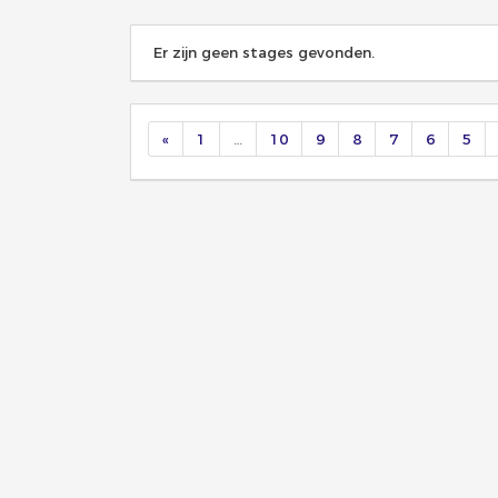
Er zijn geen stages gevonden.
«
1
…
10
9
8
7
6
5