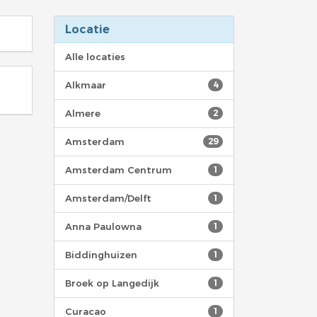
Locatie
Alle locaties
Alkmaar
4
Almere
2
Amsterdam
29
Amsterdam Centrum
1
Amsterdam/Delft
1
Anna Paulowna
1
Biddinghuizen
1
Broek op Langedijk
1
Curacao
1