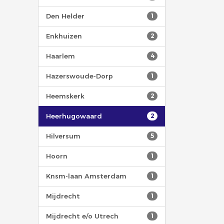
Den Helder
1
Enkhuizen
2
Haarlem
4
Hazerswoude-Dorp
1
Heemskerk
2
Heerhugowaard
2
Hilversum
5
Hoorn
1
Knsm-laan Amsterdam
1
Mijdrecht
1
Mijdrecht e/o Utrech
1