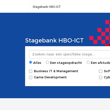
Stagebank HBO-ICT
Stagebank HBO-ICT
Zoeken
Alles
Een stageopdracht
Een afstud
Business IT & Management
Sof
Game Development
Cyb