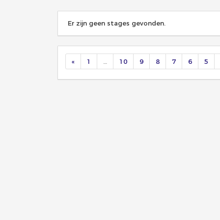
Er zijn geen stages gevonden.
«
1
…
10
9
8
7
6
5