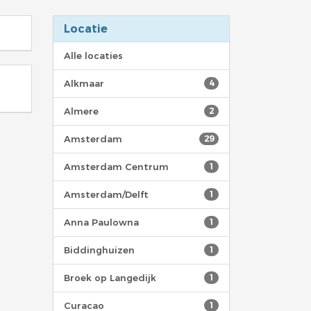
Locatie
Alle locaties
Alkmaar
4
Almere
2
Amsterdam
29
Amsterdam Centrum
1
Amsterdam/Delft
1
Anna Paulowna
1
Biddinghuizen
1
Broek op Langedijk
1
Curacao
1