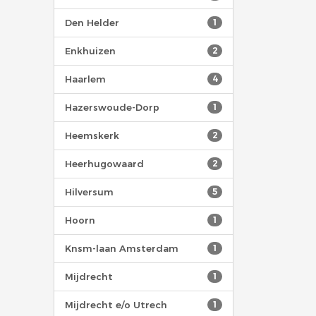
Den Helder
1
Enkhuizen
2
Haarlem
4
Hazerswoude-Dorp
1
Heemskerk
2
Heerhugowaard
2
Hilversum
5
Hoorn
1
Knsm-laan Amsterdam
1
Mijdrecht
1
Mijdrecht e/o Utrech
1