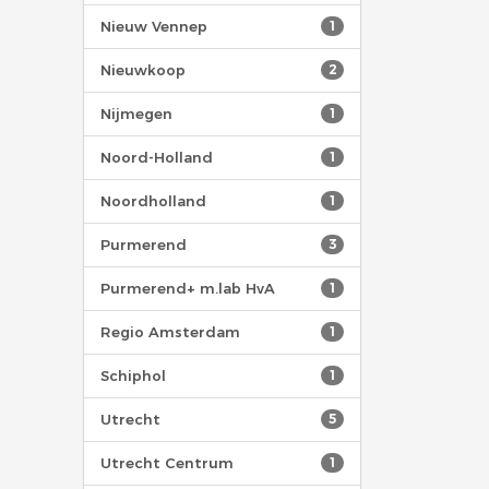
Nieuw Vennep
1
Nieuwkoop
2
Nijmegen
1
Noord-Holland
1
Noordholland
1
Purmerend
3
Purmerend+ m.lab HvA
1
Regio Amsterdam
1
Schiphol
1
Utrecht
5
Utrecht Centrum
1