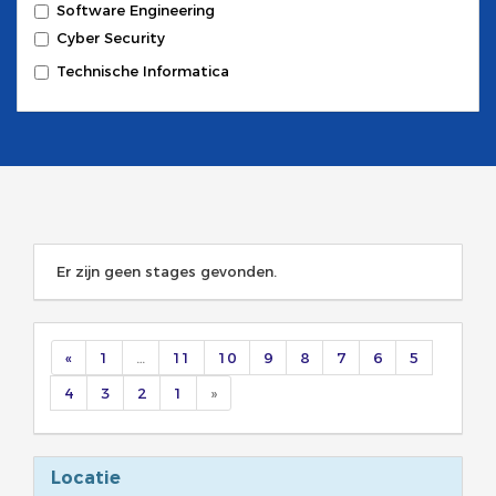
Software Engineering
Cyber Security
Technische Informatica
Er zijn geen stages gevonden.
«
1
…
11
10
9
8
7
6
5
4
3
2
1
»
Locatie