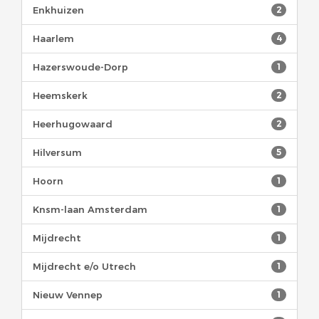
Enkhuizen
2
Haarlem
4
Hazerswoude-Dorp
1
Heemskerk
2
Heerhugowaard
2
Hilversum
5
Hoorn
1
Knsm-laan Amsterdam
1
Mijdrecht
1
Mijdrecht e/o Utrech
1
Nieuw Vennep
1