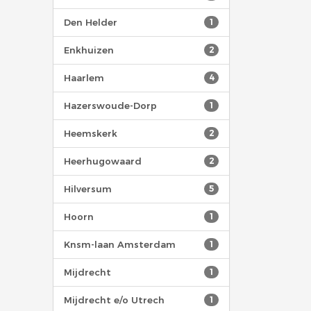
Den Helder
1
Enkhuizen
2
Haarlem
4
Hazerswoude-Dorp
1
Heemskerk
2
Heerhugowaard
2
Hilversum
5
Hoorn
1
Knsm-laan Amsterdam
1
Mijdrecht
1
Mijdrecht e/o Utrech
1