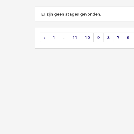
Er zijn geen stages gevonden.
«
1
…
11
10
9
8
7
6