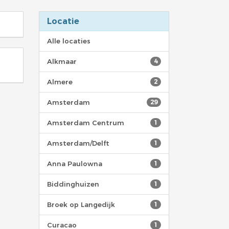
Locatie
Alle locaties
Alkmaar
4
Almere
2
Amsterdam
29
Amsterdam Centrum
1
Amsterdam/Delft
1
Anna Paulowna
1
Biddinghuizen
1
Broek op Langedijk
1
Curacao
1