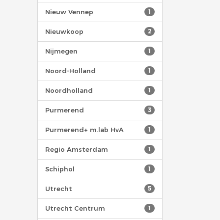
Nieuw Vennep
1
Nieuwkoop
2
Nijmegen
1
Noord-Holland
1
Noordholland
1
Purmerend
3
Purmerend+ m.lab HvA
1
Regio Amsterdam
1
Schiphol
1
Utrecht
5
Utrecht Centrum
1