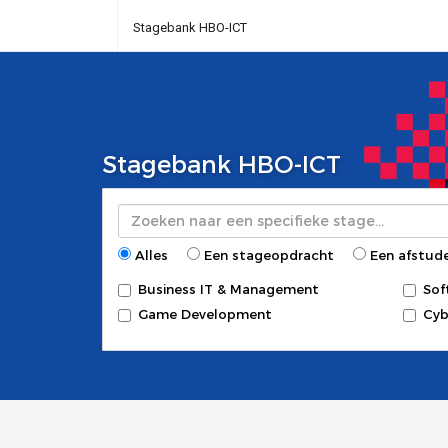
Stagebank HBO-ICT
Stagebank HBO-ICT
Zoeken
Alles
Een stageopdracht
Een afstud
Business IT & Management
Sof
Game Development
Cyb