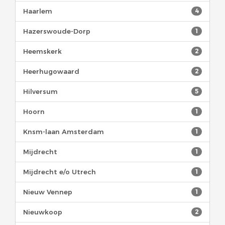
Haarlem
4
Hazerswoude-Dorp
1
Heemskerk
2
Heerhugowaard
2
Hilversum
5
Hoorn
1
Knsm-laan Amsterdam
1
Mijdrecht
1
Mijdrecht e/o Utrech
1
Nieuw Vennep
1
Nieuwkoop
2