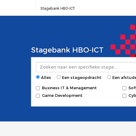
Stagebank HBO-ICT
Stagebank HBO-ICT
Zoeken
Alles
Een stageopdracht
Een afstud
Business IT & Management
Sof
Game Development
Cyb