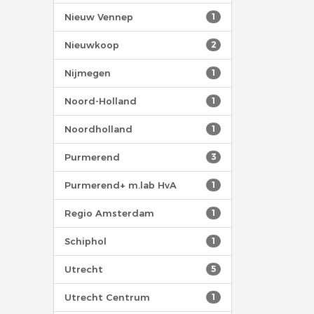
Nieuw Vennep
1
Nieuwkoop
2
Nijmegen
1
Noord-Holland
1
Noordholland
1
Purmerend
3
Purmerend+ m.lab HvA
1
Regio Amsterdam
1
Schiphol
1
Utrecht
5
Utrecht Centrum
1