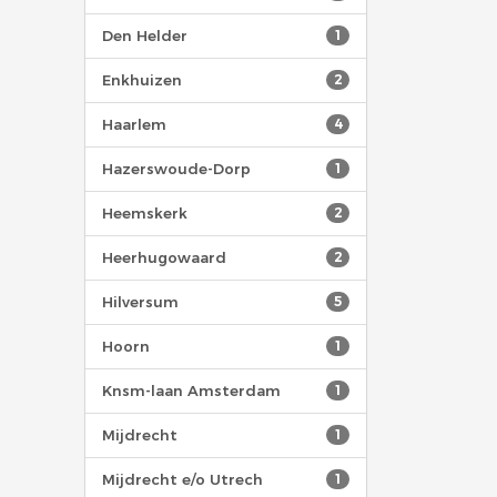
Den Helder
1
Enkhuizen
2
Haarlem
4
Hazerswoude-Dorp
1
Heemskerk
2
Heerhugowaard
2
Hilversum
5
Hoorn
1
Knsm-laan Amsterdam
1
Mijdrecht
1
Mijdrecht e/o Utrech
1