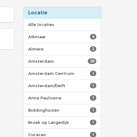
Locatie
Alle locaties
Alkmaar
4
Almere
2
Amsterdam
29
Amsterdam Centrum
1
Amsterdam/Delft
1
Anna Paulowna
1
Biddinghuizen
1
Broek op Langedijk
1
Curacao
1