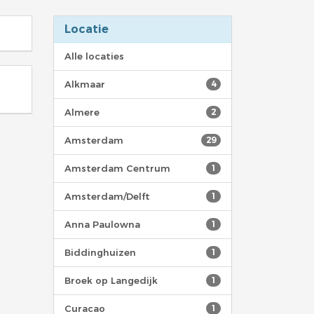
Locatie
Alle locaties
Alkmaar
4
Almere
2
Amsterdam
29
Amsterdam Centrum
1
Amsterdam/Delft
1
Anna Paulowna
1
Biddinghuizen
1
Broek op Langedijk
1
Curacao
1