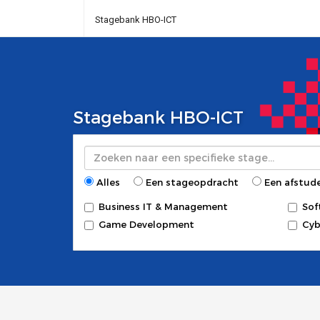
Stagebank HBO-ICT
Stagebank HBO-ICT
Zoeken
Alles
Een stageopdracht
Een afstud
Business IT & Management
Sof
Game Development
Cyb