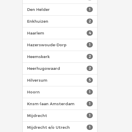
Den Helder
1
Enkhuizen
2
Haarlem
4
Hazerswoude-Dorp
1
Heemskerk
2
Heerhugowaard
2
Hilversum
5
Hoorn
1
Knsm-laan Amsterdam
1
Mijdrecht
1
Mijdrecht e/o Utrech
1