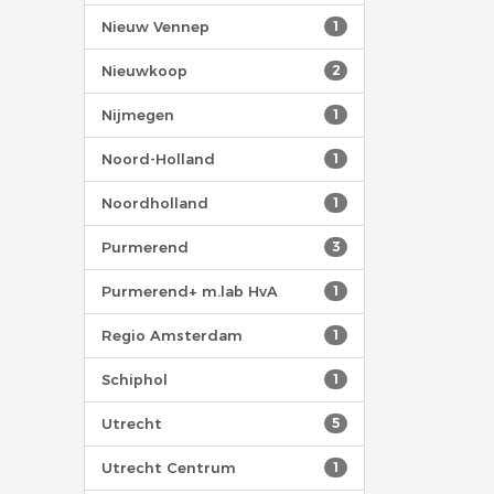
Nieuw Vennep
1
Nieuwkoop
2
Nijmegen
1
Noord-Holland
1
Noordholland
1
Purmerend
3
Purmerend+ m.lab HvA
1
Regio Amsterdam
1
Schiphol
1
Utrecht
5
Utrecht Centrum
1