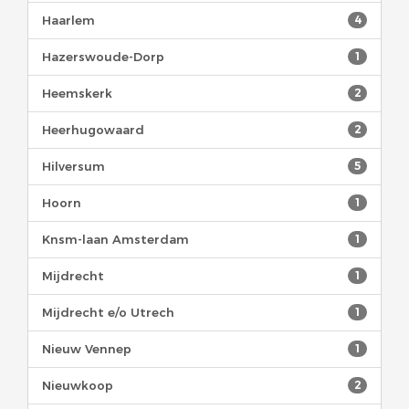
Haarlem
4
Hazerswoude-Dorp
1
Heemskerk
2
Heerhugowaard
2
Hilversum
5
Hoorn
1
Knsm-laan Amsterdam
1
Mijdrecht
1
Mijdrecht e/o Utrech
1
Nieuw Vennep
1
Nieuwkoop
2