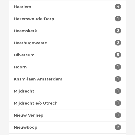
Haarlem
4
Hazerswoude-Dorp
1
Heemskerk
2
Heerhugowaard
2
Hilversum
5
Hoorn
1
Knsm-laan Amsterdam
1
Mijdrecht
1
Mijdrecht e/o Utrech
1
Nieuw Vennep
1
Nieuwkoop
2