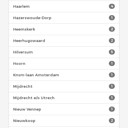
Haarlem
4
Hazerswoude-Dorp
1
Heemskerk
2
Heerhugowaard
2
Hilversum
5
Hoorn
1
Knsm-laan Amsterdam
1
Mijdrecht
1
Mijdrecht e/o Utrech
1
Nieuw Vennep
1
Nieuwkoop
2