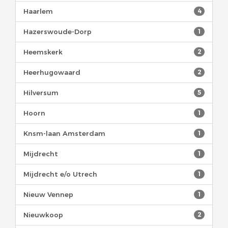
Haarlem
4
Hazerswoude-Dorp
1
Heemskerk
2
Heerhugowaard
2
Hilversum
5
Hoorn
1
Knsm-laan Amsterdam
1
Mijdrecht
1
Mijdrecht e/o Utrech
1
Nieuw Vennep
1
Nieuwkoop
2