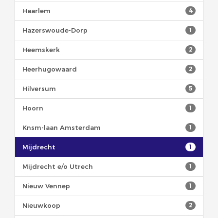
Haarlem
4
Hazerswoude-Dorp
1
Heemskerk
2
Heerhugowaard
2
Hilversum
5
Hoorn
1
Knsm-laan Amsterdam
1
Mijdrecht
1
Mijdrecht e/o Utrech
1
Nieuw Vennep
1
Nieuwkoop
2