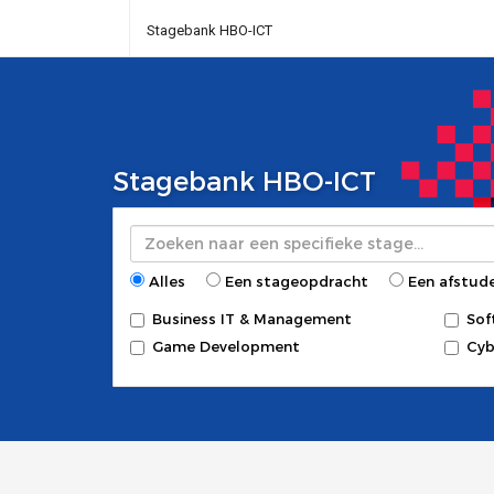
Stagebank HBO-ICT
Stagebank HBO-ICT
Zoeken
Alles
Een stageopdracht
Een afstud
Business IT & Management
Sof
Game Development
Cyb