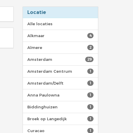
Locatie
Alle locaties
Alkmaar
4
Almere
2
Amsterdam
29
Amsterdam Centrum
1
Amsterdam/Delft
1
Anna Paulowna
1
Biddinghuizen
1
Broek op Langedijk
1
Curacao
1