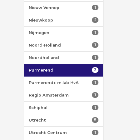
Nieuw Vennep
1
Nieuwkoop
2
Nijmegen
1
Noord-Holland
1
Noordholland
1
Purmerend
3
Purmerend+ m.lab HvA
1
Regio Amsterdam
1
Schiphol
1
Utrecht
5
Utrecht Centrum
1