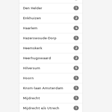
Den Helder
1
Enkhuizen
2
Haarlem
4
Hazerswoude-Dorp
1
Heemskerk
2
Heerhugowaard
2
Hilversum
5
Hoorn
1
Knsm-laan Amsterdam
1
Mijdrecht
1
Mijdrecht e/o Utrech
1