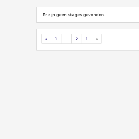
Er zijn geen stages gevonden.
«
1
…
2
1
»