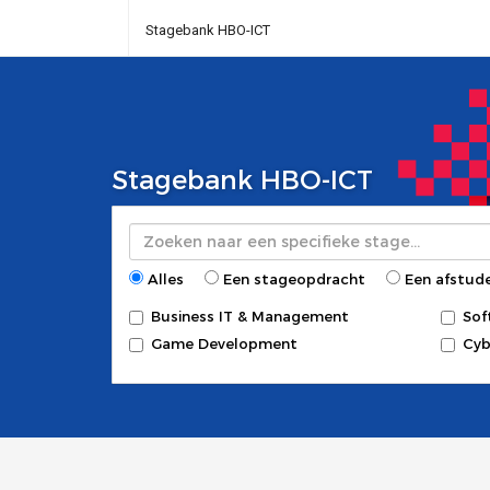
Stagebank HBO-ICT
Stagebank HBO-ICT
Zoeken
Alles
Een stageopdracht
Een afstud
Business IT & Management
Sof
Game Development
Cyb