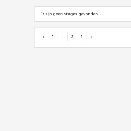
Er zijn geen stages gevonden.
«
1
…
2
1
»