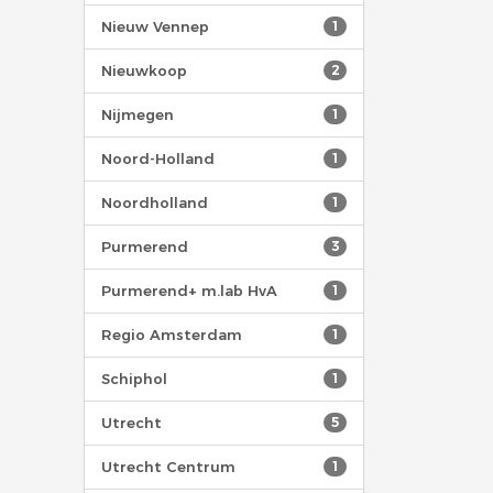
Nieuw Vennep
1
Nieuwkoop
2
Nijmegen
1
Noord-Holland
1
Noordholland
1
Purmerend
3
Purmerend+ m.lab HvA
1
Regio Amsterdam
1
Schiphol
1
Utrecht
5
Utrecht Centrum
1