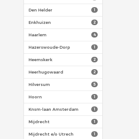
Den Helder
1
Enkhuizen
2
Haarlem
4
Hazerswoude-Dorp
1
Heemskerk
2
Heerhugowaard
2
Hilversum
5
Hoorn
1
Knsm-laan Amsterdam
1
Mijdrecht
1
Mijdrecht e/o Utrech
1