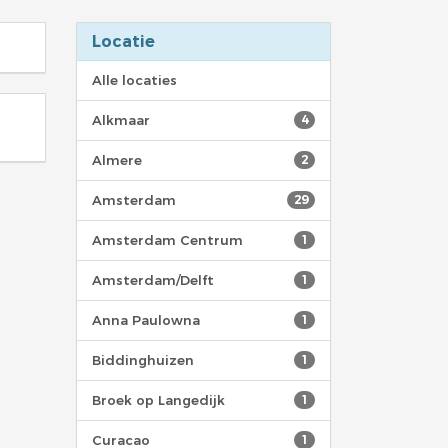
Locatie
Alle locaties
Alkmaar
4
Almere
2
Amsterdam
29
Amsterdam Centrum
1
Amsterdam/Delft
1
Anna Paulowna
1
Biddinghuizen
1
Broek op Langedijk
1
Curacao
1