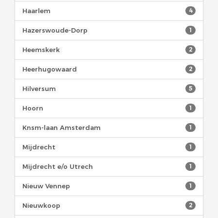
Haarlem
4
Hazerswoude-Dorp
1
Heemskerk
2
Heerhugowaard
2
Hilversum
5
Hoorn
1
Knsm-laan Amsterdam
1
Mijdrecht
1
Mijdrecht e/o Utrech
1
Nieuw Vennep
1
Nieuwkoop
2