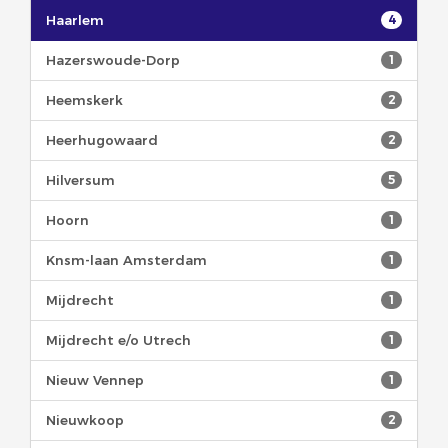
Haarlem
4
Hazerswoude-Dorp
1
Heemskerk
2
Heerhugowaard
2
Hilversum
5
Hoorn
1
Knsm-laan Amsterdam
1
Mijdrecht
1
Mijdrecht e/o Utrech
1
Nieuw Vennep
1
Nieuwkoop
2