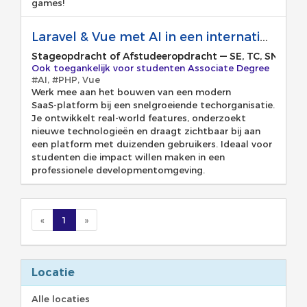
games!
Laravel & Vue met AI in een internationaal team.
Stageopdracht of Afstudeeropdracht
—
SE, TC, SNE/CS
Ook toegankelijk voor studenten Associate Degree
#AI, #PHP, Vue
Werk mee aan het bouwen van een modern
SaaS‑platform bij een snelgroeiende techorganisatie.
Je ontwikkelt real‑world features, onderzoekt
nieuwe technologieën en draagt zichtbaar bij aan
een platform met duizenden gebruikers. Ideaal voor
studenten die impact willen maken in een
professionele developmentomgeving.
«
1
»
Locatie
Alle locaties